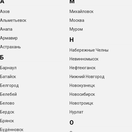
А
М
Азов
Михайловск
Альметьевск
Москва
Анапа
Муром
Армавир
Н
Астрахань
Набережные Челны
Б
Невинномысск
Барнаул
Нефтеюганск
Батайск
Нижний Новгород
Белгород
Новокузнецк
Белебей
Новосибирск
Белово
Новотроицк
Бердск
Нурлат
Брянск
О
Будённовск