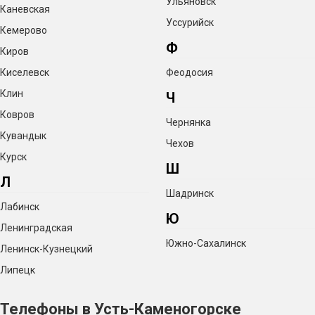
Ульяновск
Каневская
Уссурийск
Кемерово
Ф
Киров
Киселевск
Феодосия
Клин
Ч
Ковров
Чернянка
Кувандык
Чехов
Курск
Ш
Л
Шадринск
Лабинск
Ю
Ленинградская
Южно-Сахалинск
Ленинск-Кузнецкий
Липецк
Телефоны в Усть-Каменогорске