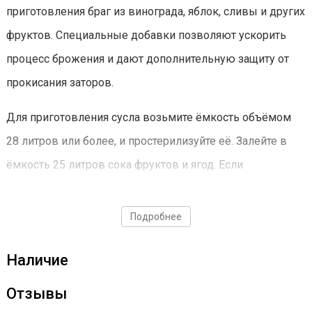
приготовления браг из винограда, яблок, сливы и других
фруктов. Специальные добавки позволяют ускорить
процесс брожения и дают дополнительную защиту от
прокисания заторов.
Для приготовления сусла возьмите ёмкость объёмом
28 литров или более, и простерилизуйте её. Залейте в
ёмкость 25 литров сока фруктов и ягод. Если
полученный сок имеет низкую сахаристость, можно
добавить декстрозу или фруктозу. Это позволит
Подробнее
увеличить крепость браги. Затем вскройте пачку с
Наличие
дрожжами и всыпьте содержимое пачки в ёмкость.
Тщательно перемешайте. Дождитесь полного
Отзывы
прекращения процесса брожения. Ориентировочное