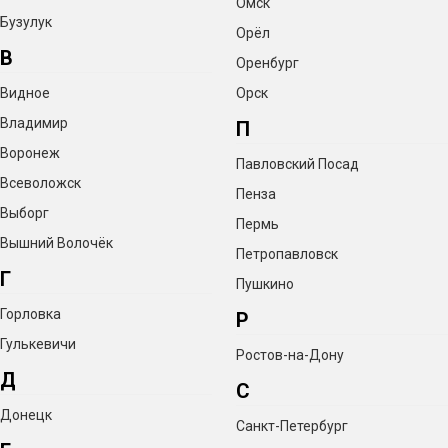
Омск
Бузулук
Орёл
В
Оренбург
Видное
Орск
Владимир
П
Воронеж
Павловский Посад
Всеволожск
Пенза
Выборг
Пермь
Вышний Волочёк
Петропавловск
Г
Пушкино
Горловка
Р
Гулькевичи
Ростов-на-Дону
Д
С
Донецк
Санкт-Петербург