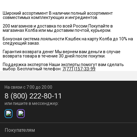
время брожения и температурный режим указаны в
Широкий ассортимент
В наличии полный ассортимент
совместимых комплектующих и ингредиентов.
таблице. Не ставьте емкость с суслом к источнику тепла,
200 магазинов и доставка по всей России
Покупайте в
чтобы не допустить перегрева сусла. Гидрозатвор
магазинах Колба или мы доставим почтой, курьером.
использовать не нужно. Перед дистилляцией сусло
Бонусная система лояльности
Кэшбек на карту Колба до 10% на
следующий заказ.
необходимо осветлить. Для этого дайте суслу отстояться
Гарантия возврата денег
Мы вернем вам деньги в случае
возврата товара в течение 30 дней после покупки.
несколько дней, затем медленно перелейте его без
Поддержка экспертов
Наши эксперты помогут вам сделать
выбор. Бесплатный телефон:
7(771)157-33-99
осадка в другую ёмкость. Сусло готово к дистилляции.
На связи с 7:00 до 20:00
8 (800) 222-80-11
или пишите в мессенджер:
Покупателям