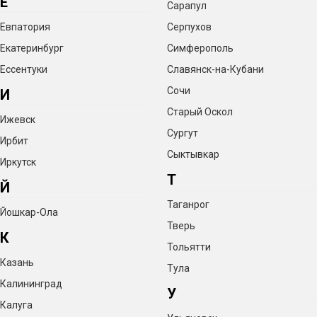
Е
Сарапул
Евпатория
Серпухов
Екатеринбург
Симферополь
Ессентуки
Славянск-на-Кубани
Сочи
И
Старый Оскол
Ижевск
Сургут
Ирбит
Сыктывкар
Иркутск
Т
Й
Таганрог
Йошкар-Ола
Тверь
К
Тольятти
Казань
Тула
Калининград
У
Калуга