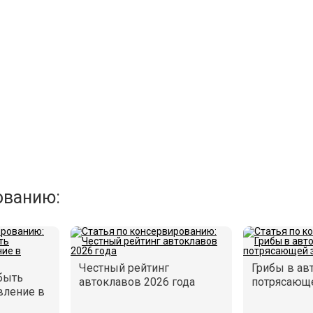
ованию:
Честный рейтинг
Грибы в ав
быть
автоклавов 2026 года
потрясающе
вление в