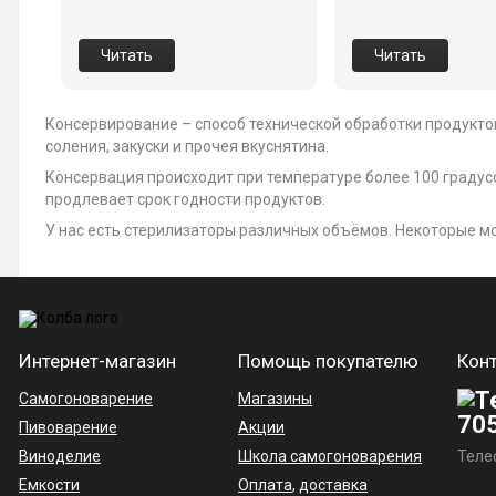
Читать
Читать
Консервирование – способ технической обработки продукто
соления, закуски и прочея вкуснятина.
Консервация происходит при температуре более 100 градус
продлевает срок годности продуктов.
У нас есть стерилизаторы различных объёмов. Некоторые 
Интернет-магазин
Помощь покупателю
Кон
Самогоноварение
Магазины
70
Пивоварение
Акции
Виноделие
Школа самогоноварения
Теле
Емкости
Оплата
,
доставка