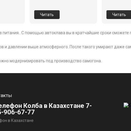
Читать
Читать
в питания.. С помощью автоклава вы в кратчайшие сроки сможете 
ов и давлении выше атмосферного. После такого умирают даже са
можно модернизировать под производство самогона.
такты
7-
5-906-67-77
фон в Казахстане