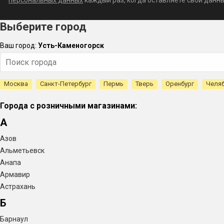
персональных данных
каждый раз, когда оставляете свои данные
Выберите город
Ваш город:
Усть-Каменогорск
Москва
Санкт-Петербург
Пермь
Тверь
Оренбург
Челя
Города с розничными магазинами:
А
Азов
Альметьевск
Анапа
Армавир
Астрахань
Б
Барнаул