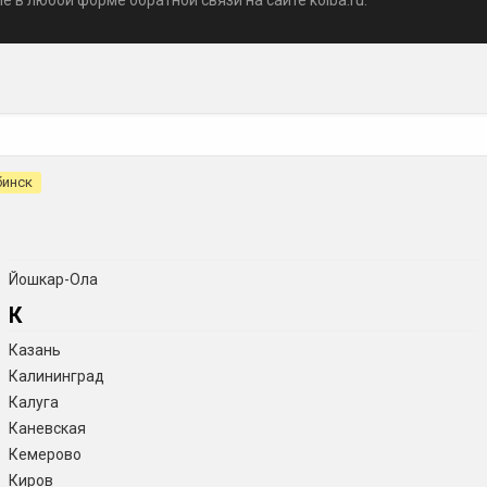
 в любой форме обратной связи на сайте kolba.ru.
бинск
Йошкар-Ола
К
Казань
Калининград
Калуга
Каневская
Кемерово
Киров