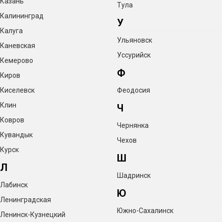
Казань
Тула
Калининград
У
Калуга
Ульяновск
Каневская
Уссурийск
Кемерово
Ф
Киров
Киселевск
Феодосия
Клин
Ч
Ковров
Чернянка
Кувандык
Чехов
Курск
Ш
Л
Шадринск
Лабинск
Ю
Ленинградская
Южно-Сахалинск
Ленинск-Кузнецкий