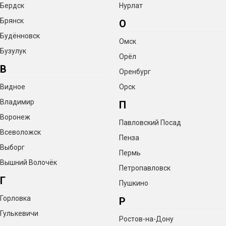
Бердск
Нурлат
Брянск
О
Будённовск
Омск
Бузулук
Орёл
В
Оренбург
Видное
Орск
Владимир
П
Воронеж
Павловский Посад
Всеволожск
Пенза
Выборг
Пермь
Вышний Волочёк
Петропавловск
Г
Пушкино
Горловка
Р
Гулькевичи
Ростов-на-Дону