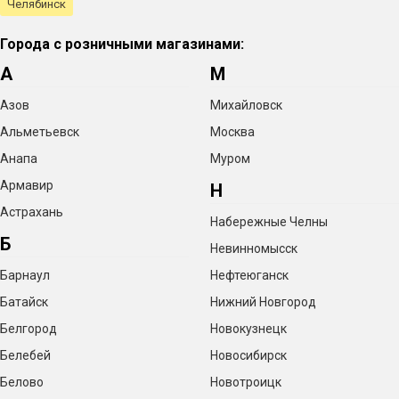
Челябинск
Города с розничными магазинами:
А
М
Азов
Михайловск
Альметьевск
Москва
Анапа
Муром
Армавир
Н
Астрахань
Набережные Челны
Б
Невинномысск
Барнаул
Нефтеюганск
Батайск
Нижний Новгород
Белгород
Новокузнецк
Белебей
Новосибирск
Белово
Новотроицк