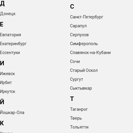
Д
С
Донецк
Санкт-Петербург
Е
Сарапул
Евпатория
Серпухов
Екатеринбург
Симферополь
Ессентуки
Славянск-на-Кубани
Сочи
И
Старый Оскол
Ижевск
Сургут
Ирбит
Сыктывкар
Иркутск
Т
Й
Таганрог
Йошкар-Ола
Тверь
К
Тольятти