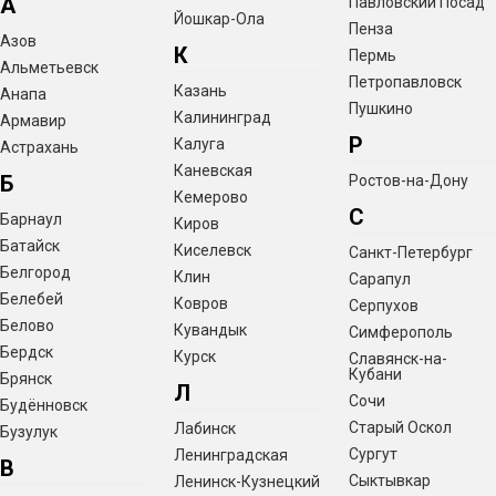
А
Павловский Посад
Йошкар-Ола
Пенза
Азов
К
Пермь
Альметьевск
Петропавловск
Казань
Анапа
Пушкино
Калининград
Армавир
Р
Калуга
Астрахань
Каневская
Б
Ростов-на-Дону
Кемерово
С
Барнаул
Киров
Батайск
Киселевск
Санкт-Петербург
Белгород
Клин
Сарапул
Белебей
Ковров
Серпухов
Белово
Кувандык
Симферополь
Бердск
Курск
Славянск-на-
Кубани
Брянск
Л
Сочи
Будённовск
Старый Оскол
Лабинск
Бузулук
Сургут
Ленинградская
В
Сыктывкар
Ленинск-Кузнецкий