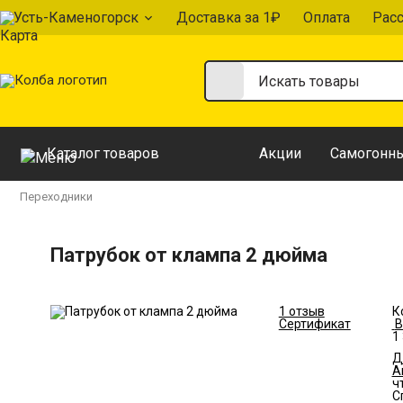
Усть-Каменогорск
Доставка за 1₽
Оплата
Рас
Каталог товаров
Акции
Самогонны
Переходники
Патрубок от клампа 2 дюйма
1 отзыв
К
Сертификат
В
1
Д
А
ч
С