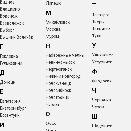
Видное
Липецк
Т
Владимир
М
Таганрог
Воронеж
Тверь
Михайловск
Всеволожск
Тольятти
Москва
Выборг
Тула
Муром
Вышний Волочёк
У
Н
Г
Ульяновск
Набережные Челны
Горловка
Уссурийск
Невинномысск
Гулькевичи
Нефтеюганск
Ф
Д
Нижний Новгород
Феодосия
Донецк
Новокузнецк
Ч
Новосибирск
Е
Новотроицк
Чернянка
Евпатория
Нурлат
Чехов
Екатеринбург
О
Ессентуки
Ш
Омск
И
Шадринск
Орёл