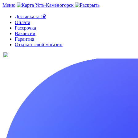
Меню
Усть-Каменогорск
Доставка за 1₽
Оплата
Рассрочка
Вакансии
Гарантия +
Открыть свой магазин