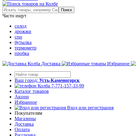
Часто ищут
солод
дрожжи
спн
бутылка
термометр
пробка
Доставка
Избранное
Ваш город:
Усть-Каменогорск
7-771-157-33-99
Каталог товаров
Акции
Избранное
Вход или регистрация
Покупателям
Магазины
Доставка
Оплата
Рассрочка