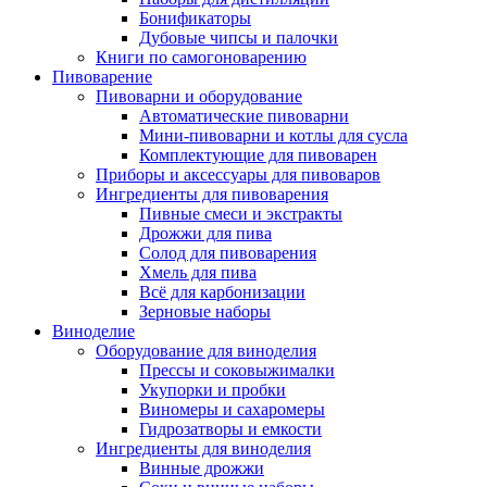
Бонификаторы
Дубовые чипсы и палочки
Книги по самогоноварению
Пивоварение
Пивоварни и оборудование
Автоматические пивоварни
Мини-пивоварни и котлы для сусла
Комплектующие для пивоварен
Приборы и аксессуары для пивоваров
Ингредиенты для пивоварения
Пивные смеси и экстракты
Дрожжи для пива
Солод для пивоварения
Хмель для пива
Всё для карбонизации
Зерновые наборы
Виноделие
Оборудование для виноделия
Прессы и соковыжималки
Укупорки и пробки
Виномеры и сахаромеры
Гидрозатворы и емкости
Ингредиенты для виноделия
Винные дрожжи