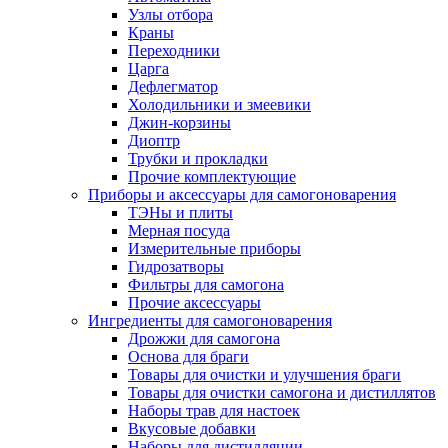
Узлы отбора
Краны
Переходники
Царга
Дефлегматор
Холодильники и змеевики
Джин-корзины
Диоптр
Трубки и прокладки
Прочие комплектующие
Приборы и аксессуары для самогоноварения
ТЭНы и плиты
Мерная посуда
Измерительные приборы
Гидрозатворы
Фильтры для самогона
Прочие аксессуары
Ингредиенты для самогоноварения
Дрожжи для самогона
Основа для браги
Товары для очистки и улучшения браги
Товары для очистки самогона и дистиллятов
Наборы трав для настоек
Вкусовые добавки
Наборы для дистилляции