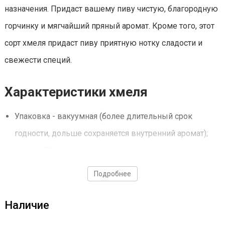
назначения. Придаст вашему пиву чистую, благородную
горчинку и мягчайший пряный аромат. Кроме того, этот
сорт хмеля придаст пиву приятную нотку сладости и
свежести специй.
Характеристики хмеля
Упаковка - вакуумная (более длительный срок
годности, дольше сохраняется внутренний аромат);
масса - 50 г;
альфа-кислоты - 6-10%;
Подробнее
бета-кислоты - 2,5-5%;
ароматика - хмель;
Наличие
для какого пива - Lager, Porter, Lambic, Bitter, Extra