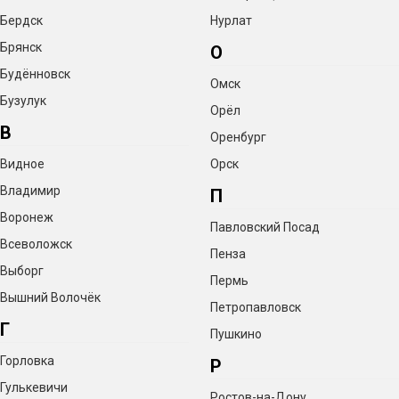
Бердск
Нурлат
Брянск
О
Будённовск
Омск
Бузулук
Орёл
В
Оренбург
Видное
Орск
Владимир
П
Воронеж
Павловский Посад
Всеволожск
Пенза
Выборг
Пермь
Вышний Волочёк
Петропавловск
Г
Пушкино
Горловка
Р
Гулькевичи
Ростов-на-Дону