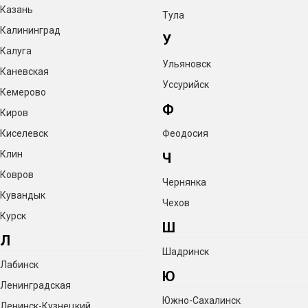
Казань
Тула
Калининград
У
Калуга
Ульяновск
Каневская
Уссурийск
Кемерово
Ф
Киров
Киселевск
Феодосия
Клин
Ч
Ковров
Чернянка
Кувандык
Чехов
Курск
Ш
Л
Шадринск
Лабинск
Ю
Ленинградская
Южно-Сахалинск
Ленинск-Кузнецкий