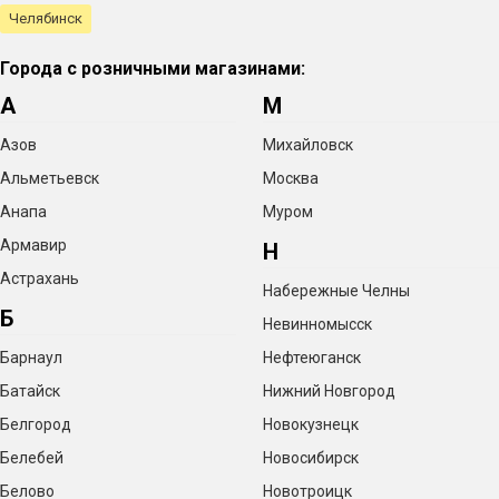
Челябинск
Города с розничными магазинами:
А
М
Азов
Михайловск
Альметьевск
Москва
Анапа
Муром
Армавир
Н
Астрахань
Набережные Челны
Б
Невинномысск
Барнаул
Нефтеюганск
Батайск
Нижний Новгород
Белгород
Новокузнецк
Белебей
Новосибирск
Белово
Новотроицк