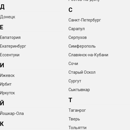
Д
С
Донецк
Санкт-Петербург
Е
Сарапул
Евпатория
Серпухов
Екатеринбург
Симферополь
Ессентуки
Славянск-на-Кубани
Сочи
И
Старый Оскол
Ижевск
Сургут
Ирбит
Сыктывкар
Иркутск
Т
Й
Таганрог
Йошкар-Ола
Тверь
К
Тольятти